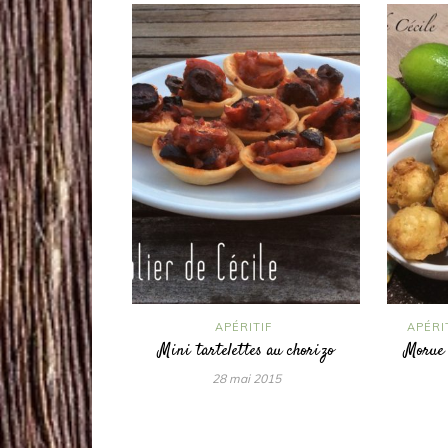
APÉRITIF
APÉRI
Mini tartelettes au chorizo
Morue 
28 mai 2015