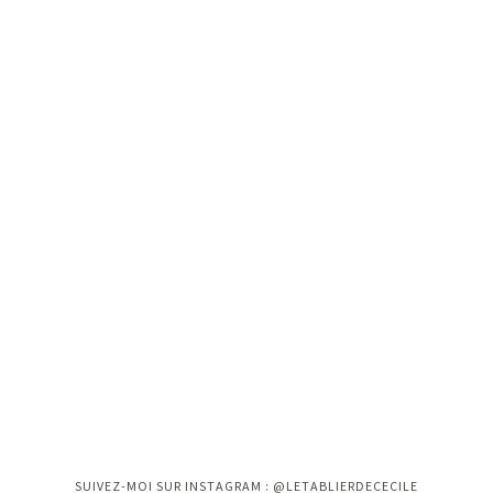
Instagram n'a pas retourné le status 200.
SUIVEZ-MOI SUR INSTAGRAM : @LETABLIERDECECILE