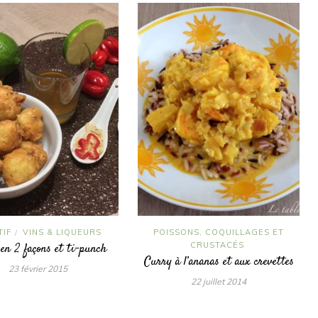
TIF
VINS & LIQUEURS
POISSONS, COQUILLAGES ET
/
CRUSTACÉS
en 2 façons et ti-punch
Curry à l’ananas et aux crevettes
23 février 2015
22 juillet 2014