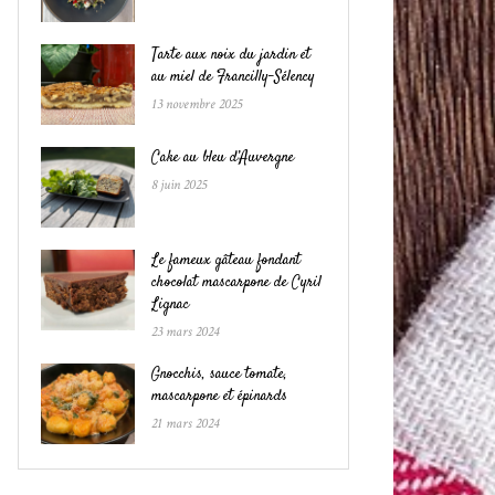
Tarte aux noix du jardin et
au miel de Francilly-Sélency
13 novembre 2025
Cake au bleu d’Auvergne
8 juin 2025
Le fameux gâteau fondant
chocolat mascarpone de Cyril
Lignac
23 mars 2024
Gnocchis, sauce tomate,
mascarpone et épinards
21 mars 2024