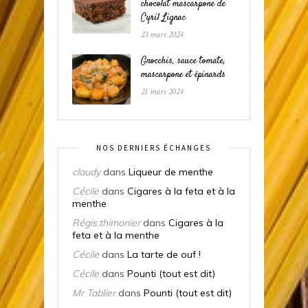
chocolat mascarpone de
Cyril Lignac
23 mars 2024
Gnocchis, sauce tomate,
mascarpone et épinards
21 mars 2024
NOS DERNIERS ÉCHANGES
claudy
dans
Liqueur de menthe
Cécile
dans
Cigares à la feta et à la
menthe
Régis.thimonier
dans
Cigares à la
feta et à la menthe
Cécile
dans
La tarte de ouf !
Cécile
dans
Pounti (tout est dit)
Mr Tablier
dans
Pounti (tout est dit)