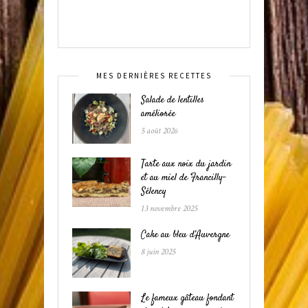
MES DERNIÈRES RECETTES
Salade de lentilles
améliorée
5 août 2026
Tarte aux noix du jardin
et au miel de Francilly-
Sélency
13 novembre 2025
Cake au bleu d’Auvergne
8 juin 2025
Le fameux gâteau fondant