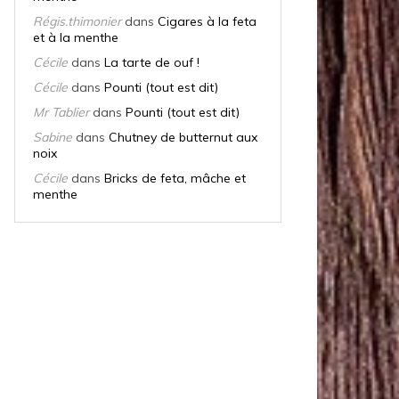
Régis.thimonier
dans
Cigares à la feta
et à la menthe
Cécile
dans
La tarte de ouf !
Cécile
dans
Pounti (tout est dit)
Mr Tablier
dans
Pounti (tout est dit)
Sabine
dans
Chutney de butternut aux
noix
Cécile
dans
Bricks de feta, mâche et
menthe