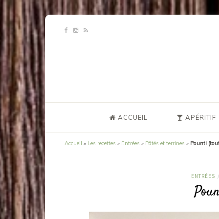
ACCUEIL
APÉRITIF
Accueil
»
Les recettes
»
Entrées
»
Pâtés et terrines
»
Pounti (tout
ENTRÉES
Pount