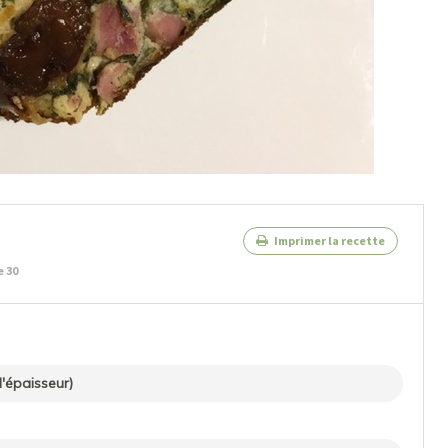
Imprimer la recette
e 30
'épaisseur)