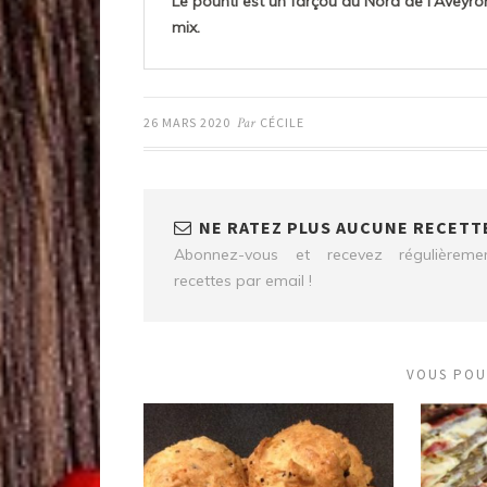
Le pounti est un farçou du Nord de l'Aveyro
mix.
26 MARS 2020
Par
CÉCILE
NE RATEZ PLUS AUCUNE RECETTE
Abonnez-vous et recevez régulièrem
recettes par email !
VOUS POU