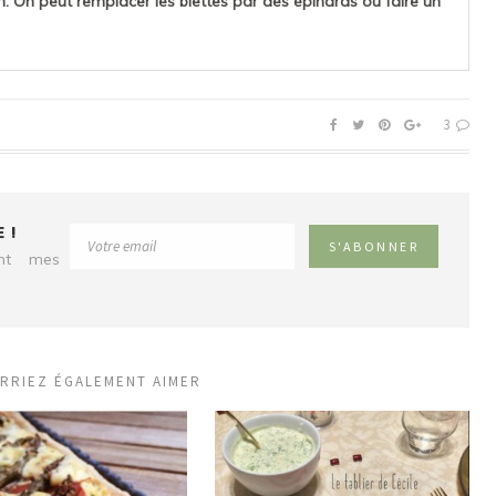
n. On peut remplacer les blettes par des épinards ou faire un
3
 !
ent mes
RRIEZ ÉGALEMENT AIMER