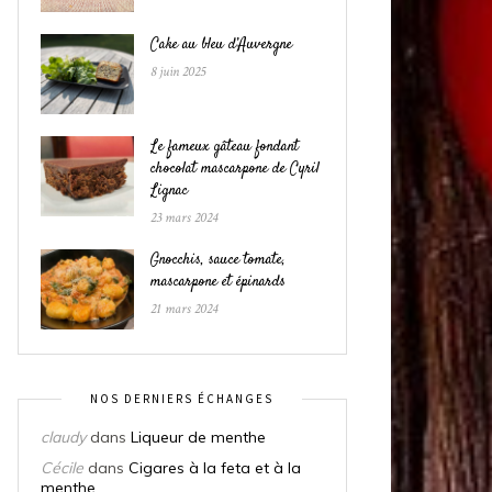
Cake au bleu d’Auvergne
8 juin 2025
Le fameux gâteau fondant
chocolat mascarpone de Cyril
Lignac
23 mars 2024
Gnocchis, sauce tomate,
mascarpone et épinards
21 mars 2024
NOS DERNIERS ÉCHANGES
claudy
dans
Liqueur de menthe
Cécile
dans
Cigares à la feta et à la
menthe