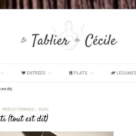
ENTRÉES
PLATS
LÉGUMES
 est dit)
PÂTÉS ET TERRINES
PLATS
/
/
i (tout est dit)