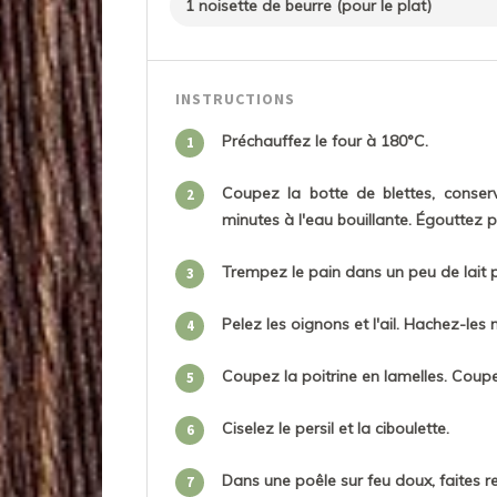
1 noisette de beurre (pour le plat)
INSTRUCTIONS
Préchauffez le four à 180°C.
1
Coupez la botte de blettes, conserv
2
minutes à l'eau bouillante. Égouttez p
Trempez le pain dans un peu de lait po
3
Pelez les oignons et l'ail. Hachez-le
4
Coupez la poitrine en lamelles. Coupe
5
Ciselez le persil et la ciboulette.
6
Dans une poêle sur feu doux, faites re
7