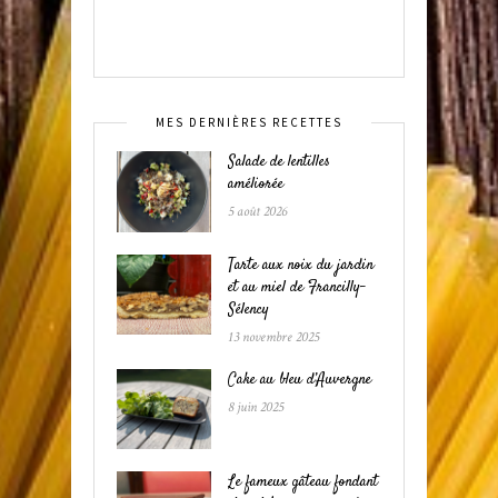
MES DERNIÈRES RECETTES
Salade de lentilles
améliorée
5 août 2026
Tarte aux noix du jardin
et au miel de Francilly-
Sélency
13 novembre 2025
Cake au bleu d’Auvergne
8 juin 2025
Le fameux gâteau fondant