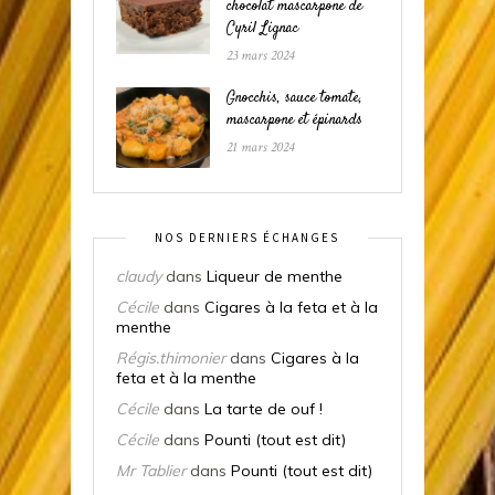
chocolat mascarpone de
Cyril Lignac
23 mars 2024
Gnocchis, sauce tomate,
mascarpone et épinards
21 mars 2024
NOS DERNIERS ÉCHANGES
claudy
dans
Liqueur de menthe
Cécile
dans
Cigares à la feta et à la
menthe
Régis.thimonier
dans
Cigares à la
feta et à la menthe
Cécile
dans
La tarte de ouf !
Cécile
dans
Pounti (tout est dit)
Mr Tablier
dans
Pounti (tout est dit)