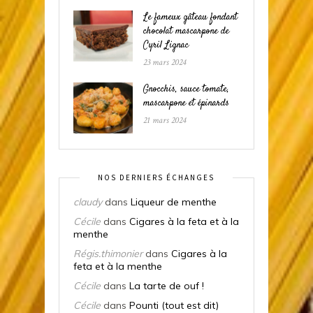
Le fameux gâteau fondant
chocolat mascarpone de
Cyril Lignac
23 mars 2024
Gnocchis, sauce tomate,
mascarpone et épinards
21 mars 2024
NOS DERNIERS ÉCHANGES
claudy
dans
Liqueur de menthe
Cécile
dans
Cigares à la feta et à la
menthe
Régis.thimonier
dans
Cigares à la
feta et à la menthe
Cécile
dans
La tarte de ouf !
Cécile
dans
Pounti (tout est dit)