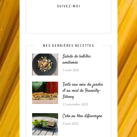
SUIVEZ-MOI
MES DERNIÈRES RECETTES
Salade de lentilles
améliorée
5 août 2026
Tarte aux noix du jardin
et au miel de Francilly-
Sélency
13 novembre 2025
Cake au bleu d’Auvergne
8 juin 2025