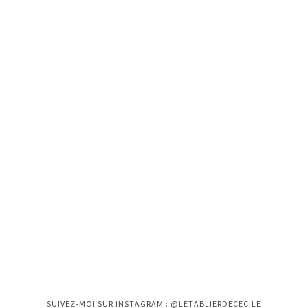
Instagram n'a pas retourné le status 200.
SUIVEZ-MOI SUR INSTAGRAM : @LETABLIERDECECILE