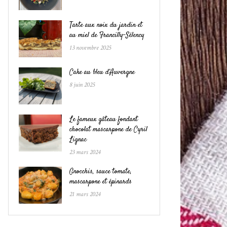
Tarte aux noix du jardin et
au miel de Francilly-Sélency
13 novembre 2025
Cake au bleu d’Auvergne
8 juin 2025
Le fameux gâteau fondant
chocolat mascarpone de Cyril
Lignac
23 mars 2024
Gnocchis, sauce tomate,
mascarpone et épinards
21 mars 2024