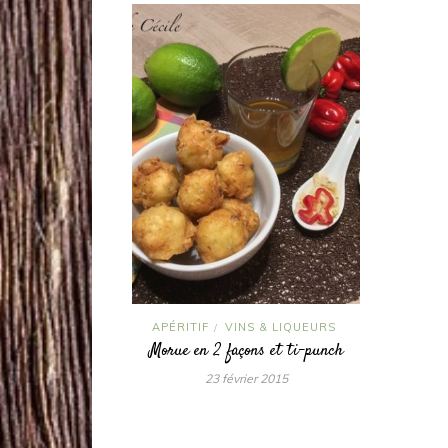
APÉRITIF
VINS & LIQUEURS
/
Morue en 2 façons et ti-punch
23 février 2015