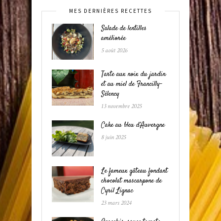
MES DERNIÈRES RECETTES
Salade de lentilles
améliorée
5 août 2026
Tarte aux noix du jardin
et au miel de Francilly-
Sélency
13 novembre 2025
Cake au bleu d’Auvergne
8 juin 2025
Le fameux gâteau fondant
chocolat mascarpone de
Cyril Lignac
23 mars 2024