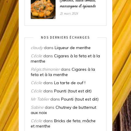
Gnocchis, sauce tomate,
mascarpone et épinards
21 mars 2024
NOS DERNIERS ÉCHANGES
claudy
dans
Liqueur de menthe
Cécile
dans
Cigares à la feta et à la
menthe
Régis.thimonier
dans
Cigares à la
feta et à la menthe
Cécile
dans
La tarte de ouf !
Cécile
dans
Pounti (tout est dit)
Mr Tablier
dans
Pounti (tout est dit)
Sabine
dans
Chutney de butternut
aux noix
Cécile
dans
Bricks de feta, mâche
et menthe