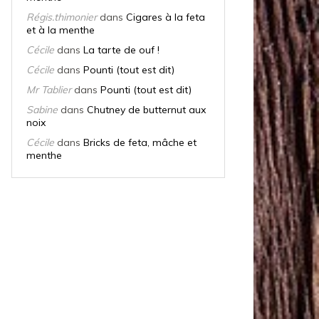
Régis.thimonier
dans
Cigares à la feta
et à la menthe
Cécile
dans
La tarte de ouf !
Cécile
dans
Pounti (tout est dit)
Mr Tablier
dans
Pounti (tout est dit)
Sabine
dans
Chutney de butternut aux
noix
Cécile
dans
Bricks de feta, mâche et
menthe