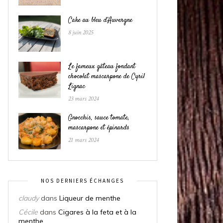
Cake au bleu d’Auvergne
8 juin 2025
Le fameux gâteau fondant
chocolat mascarpone de Cyril
Lignac
23 mars 2024
Gnocchis, sauce tomate,
mascarpone et épinards
21 mars 2024
NOS DERNIERS ÉCHANGES
claudy
dans
Liqueur de menthe
Cécile
dans
Cigares à la feta et à la
menthe