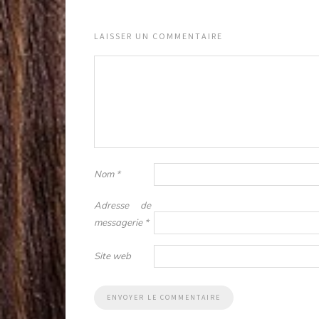
LAISSER UN COMMENTAIRE
Nom
*
Adresse de
messagerie
*
Site web