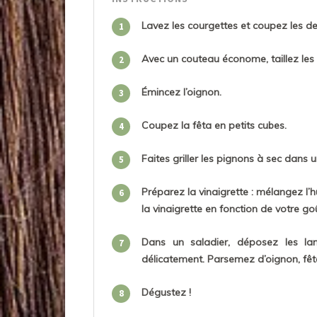
Lavez les courgettes et coupez les de
1
Avec un couteau économe, taillez les 
2
Émincez l’oignon.
3
Coupez la fêta en petits cubes.
4
Faites griller les pignons à sec dans u
5
Préparez la vinaigrette : mélangez l’hui
6
la vinaigrette en fonction de votre go
Dans un saladier, déposez les lan
7
délicatement. Parsemez d’oignon, fêt
Dégustez !
8