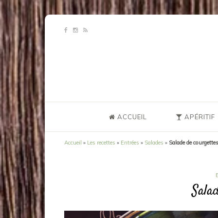
ACCUEIL
APÉRITIF
Accueil
»
Les recettes
»
Entrées
»
Salades
»
Salade de courgette
Salad