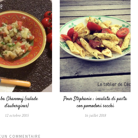
ba Ghannouj (salade
Pour Stéphanie : insalata di pasta
d’aubergines)
con pomodori secchi
12 octobre 2015
16 juillet 2018
CUN COMMENTAIRE