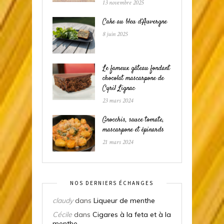
13 novembre 2025
Cake au bleu d’Auvergne
8 juin 2025
Le fameux gâteau fondant
chocolat mascarpone de
Cyril Lignac
23 mars 2024
Gnocchis, sauce tomate,
mascarpone et épinards
21 mars 2024
NOS DERNIERS ÉCHANGES
claudy
dans
Liqueur de menthe
Cécile
dans
Cigares à la feta et à la
menthe