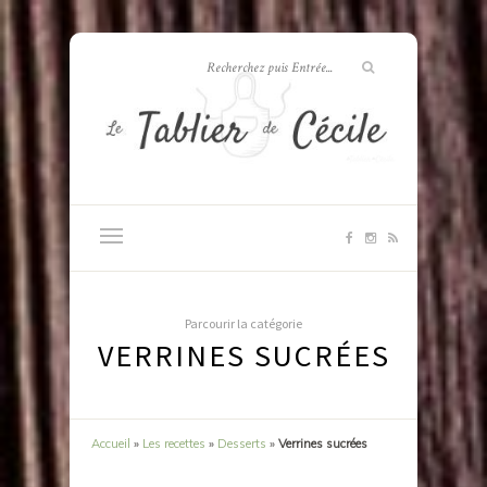
Parcourir la catégorie
VERRINES SUCRÉES
Accueil
»
Les recettes
»
Desserts
»
Verrines sucrées