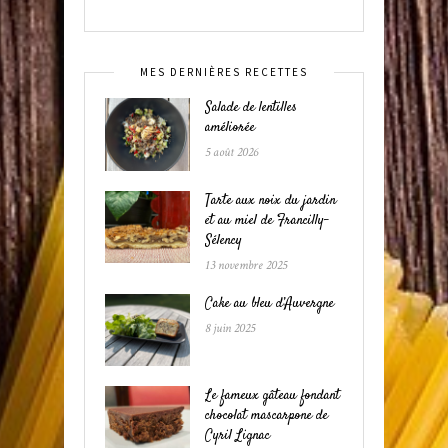
MES DERNIÈRES RECETTES
Salade de lentilles
améliorée
5 août 2026
Tarte aux noix du jardin
et au miel de Francilly-
Sélency
13 novembre 2025
Cake au bleu d’Auvergne
8 juin 2025
Le fameux gâteau fondant
chocolat mascarpone de
Cyril Lignac