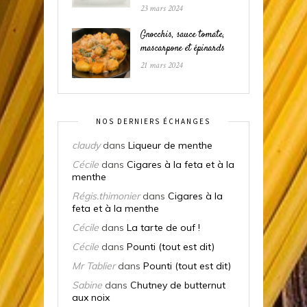
23 mars 2024
Gnocchis, sauce tomate,
mascarpone et épinards
21 mars 2024
NOS DERNIERS ÉCHANGES
claudy
dans
Liqueur de menthe
Cécile
dans
Cigares à la feta et à la
menthe
Régis.thimonier
dans
Cigares à la
feta et à la menthe
Cécile
dans
La tarte de ouf !
Cécile
dans
Pounti (tout est dit)
Mr Tablier
dans
Pounti (tout est dit)
Sabine
dans
Chutney de butternut
aux noix