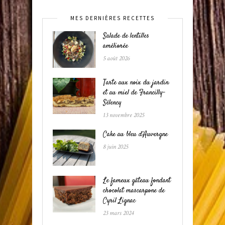
MES DERNIÈRES RECETTES
Salade de lentilles
améliorée
5 août 2026
Tarte aux noix du jardin
et au miel de Francilly-
Sélency
13 novembre 2025
Cake au bleu d’Auvergne
8 juin 2025
Le fameux gâteau fondant
chocolat mascarpone de
Cyril Lignac
23 mars 2024