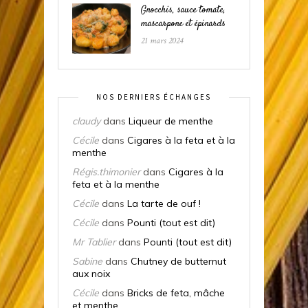
Gnocchis, sauce tomate,
mascarpone et épinards
21 mars 2024
NOS DERNIERS ÉCHANGES
claudy
dans
Liqueur de menthe
Cécile
dans
Cigares à la feta et à la
menthe
Régis.thimonier
dans
Cigares à la
feta et à la menthe
Cécile
dans
La tarte de ouf !
Cécile
dans
Pounti (tout est dit)
Mr Tablier
dans
Pounti (tout est dit)
Sabine
dans
Chutney de butternut
aux noix
Cécile
dans
Bricks de feta, mâche
et menthe