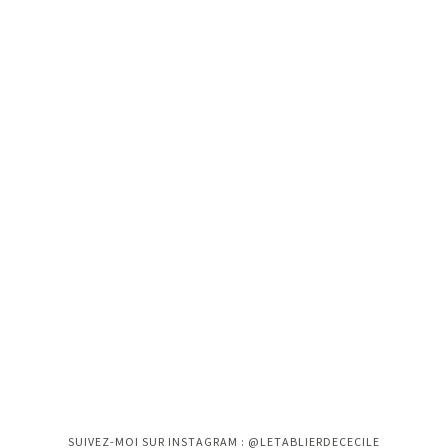
Instagram n'a pas retourné le status 200.
SUIVEZ-MOI SUR INSTAGRAM : @LETABLIERDECECILE