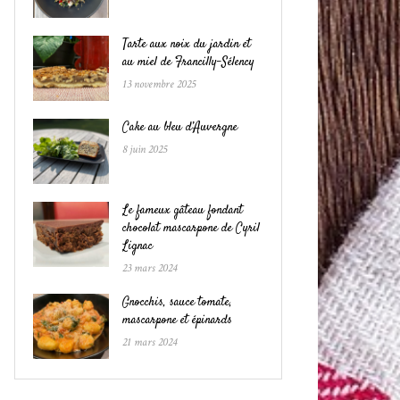
Tarte aux noix du jardin et
au miel de Francilly-Sélency
13 novembre 2025
Cake au bleu d’Auvergne
8 juin 2025
Le fameux gâteau fondant
chocolat mascarpone de Cyril
Lignac
23 mars 2024
Gnocchis, sauce tomate,
mascarpone et épinards
21 mars 2024