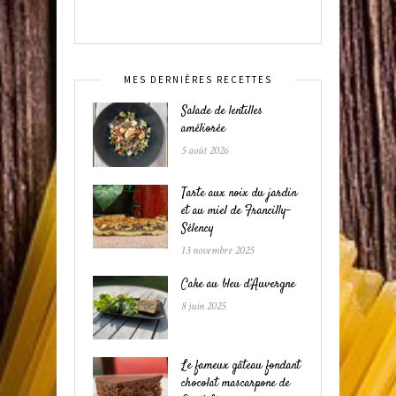
MES DERNIÈRES RECETTES
Salade de lentilles
améliorée
5 août 2026
Tarte aux noix du jardin
et au miel de Francilly-
Sélency
13 novembre 2025
Cake au bleu d’Auvergne
8 juin 2025
Le fameux gâteau fondant
chocolat mascarpone de