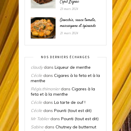
Cyril Lignac
23 mars 2024
Gnocchis, sauce tomate,
mascarpone et épinards
21 mars 2024
NOS DERNIERS ÉCHANGES
claudy
dans
Liqueur de menthe
Cécile
dans
Cigares à la feta et à la
menthe
Régis.thimonier
dans
Cigares à la
feta et à la menthe
Cécile
dans
La tarte de ouf !
Cécile
dans
Pounti (tout est dit)
Mr Tablier
dans
Pounti (tout est dit)
Sabine
dans
Chutney de butternut