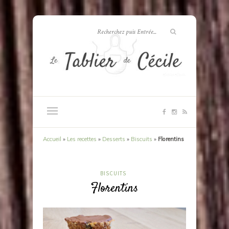
Accueil
»
Les recettes
»
Desserts
»
Biscuits
»
Florentins
BISCUITS
Florentins