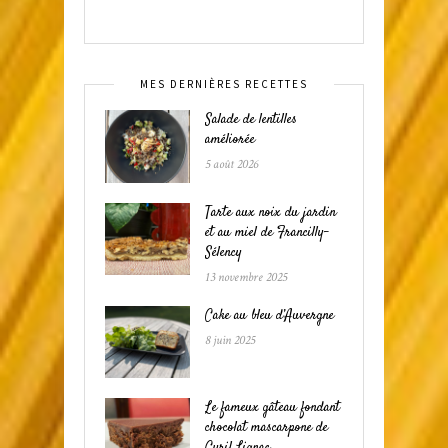
MES DERNIÈRES RECETTES
Salade de lentilles
améliorée
5 août 2026
Tarte aux noix du jardin
et au miel de Francilly-
Sélency
13 novembre 2025
Cake au bleu d’Auvergne
8 juin 2025
Le fameux gâteau fondant
chocolat mascarpone de