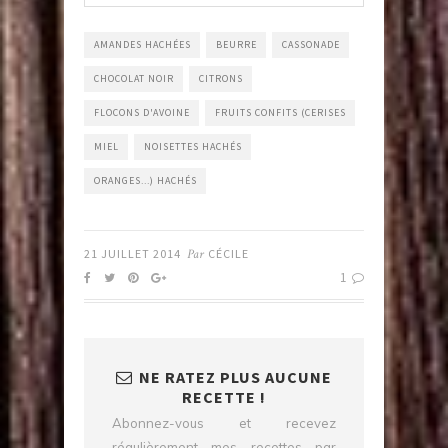
AMANDES HACHÉES
BEURRE
CASSONADE
CHOCOLAT NOIR
CITRONS
FLOCONS D'AVOINE
FRUITS CONFITS (CERISES
MIEL
NOISETTES HACHÉS
ORANGES...) HACHÉS
21 JUILLET 2014
Par
CÉCILE
1
NE RATEZ PLUS AUCUNE
RECETTE !
Abonnez-vous et recevez
régulièrement mes recettes par