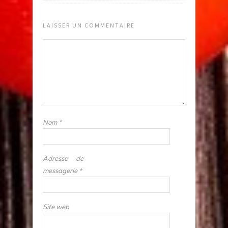
LAISSER UN COMMENTAIRE
Nom
*
Adresse de
messagerie
*
Site web