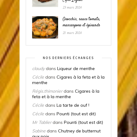
Cyril Lignac
23 mars 2024
Gnocchis, sauce tomate,
mascarpone et épinards
21 mars 2024
NOS DERNIERS ÉCHANGES
claudy
dans
Liqueur de menthe
Cécile
dans
Cigares à la feta et à la
menthe
Régis.thimonier
dans
Cigares à la
feta et à la menthe
Cécile
dans
La tarte de ouf !
Cécile
dans
Pounti (tout est dit)
Mr Tablier
dans
Pounti (tout est dit)
Sabine
dans
Chutney de butternut
aux noix