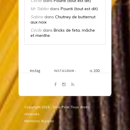
Cécile
dans
Pounti (tout est dit)
Mr Tablier
dans
Pounti (tout est dit)
Sabine
dans
Chutney de butternut
aux noix
Cécile
dans
Bricks de feta, mâche
et menthe
SUIVEZ-MOI SUR
Instagram n'a pas retourné le status 200.
INSTAGRAM :
@LETABLIERDECECILE
Copyright 2016 - Solo Pine. Tous droits
réservés.
Mentions légales