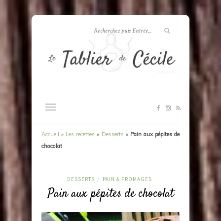
Accueil
»
Les recettes
»
Desserts
»
Pain aux pépites de
chocolat
DESSERTS
PAIN & FROMAGES
/
Pain aux pépites de chocolat