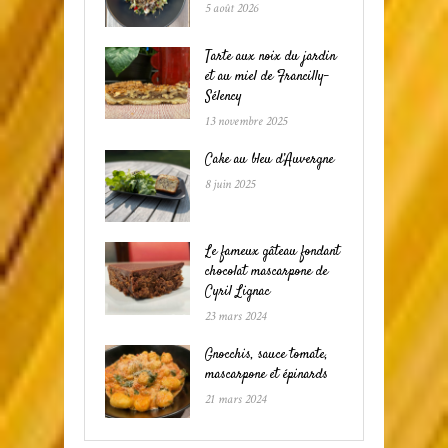
5 août 2026
Tarte aux noix du jardin
et au miel de Francilly-
Sélency
13 novembre 2025
Cake au bleu d’Auvergne
8 juin 2025
Le fameux gâteau fondant
chocolat mascarpone de
Cyril Lignac
23 mars 2024
Gnocchis, sauce tomate,
mascarpone et épinards
21 mars 2024