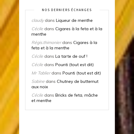
NOS DERNIERS ÉCHANGES
claudy
dans
Liqueur de menthe
Cécile
dans
Cigares à la feta et à la
menthe
Régis.thimonier
dans
Cigares à la
feta et à la menthe
Cécile
dans
La tarte de ouf !
Cécile
dans
Pounti (tout est dit)
Mr Tablier
dans
Pounti (tout est dit)
Sabine
dans
Chutney de butternut
aux noix
Cécile
dans
Bricks de feta, mâche
et menthe
SUIVEZ-MOI SUR