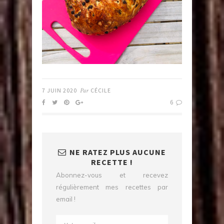
7 JUIN 2020
Par
CÉCILE
6
NE RATEZ PLUS AUCUNE
RECETTE !
Abonnez-vous et recevez
régulièrement mes recettes par
email !