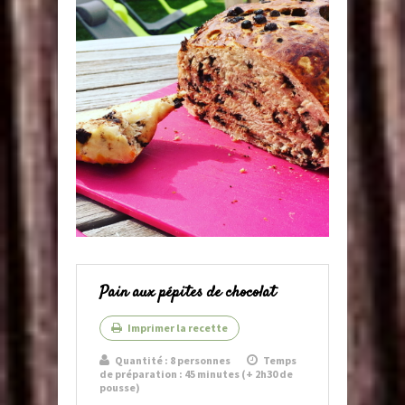
Pain aux pépites de chocolat
Imprimer la recette
Quantité :
8 personnes
Temps
de préparation : 45 minutes (+ 2h30 de
pousse)