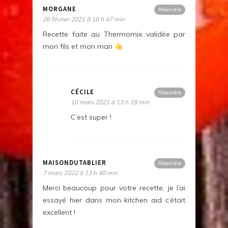
MORGANE
Répondre
26 février 2021 à 18 h 47 min
Recette faite au Thermomix…validée par
mon fils et mon mari
CÉCILE
Répondre
10 mars 2021 à 13 h 18 min
C’est super !
MAISONDUTABLIER
Répondre
7 mars 2022 à 13 h 40 min
Merci beaucoup pour votre recette, je l’ai
essayé hier dans mon kitchen aid c’était
excellent !