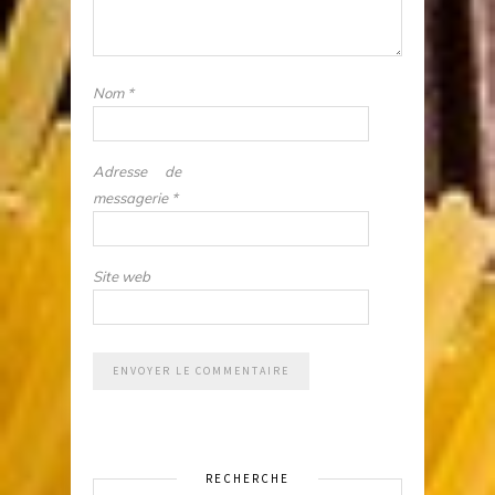
Nom
*
Adresse de
messagerie
*
Site web
RECHERCHE