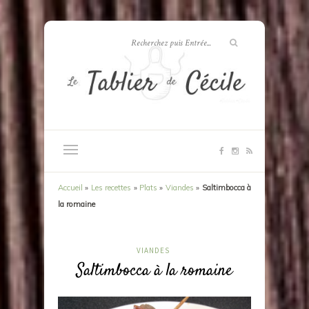
Accueil
»
Les recettes
»
Plats
»
Viandes
»
Saltimbocca à
la romaine
VIANDES
Saltimbocca à la romaine