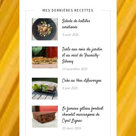
MES DERNIÈRES RECETTES
Salade de lentilles
améliorée
5 août 2026
Tarte aux noix du jardin
et au miel de Francilly-
Sélency
13 novembre 2025
Cake au bleu d’Auvergne
8 juin 2025
Le fameux gâteau fondant
chocolat mascarpone de
Cyril Lignac
23 mars 2024