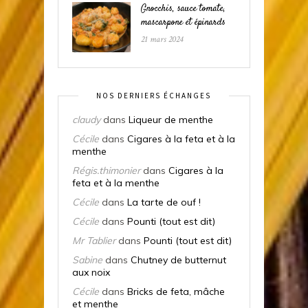
Gnocchis, sauce tomate,
mascarpone et épinards
21 mars 2024
NOS DERNIERS ÉCHANGES
claudy
dans
Liqueur de menthe
Cécile
dans
Cigares à la feta et à la
menthe
Régis.thimonier
dans
Cigares à la
feta et à la menthe
Cécile
dans
La tarte de ouf !
Cécile
dans
Pounti (tout est dit)
Mr Tablier
dans
Pounti (tout est dit)
Sabine
dans
Chutney de butternut
aux noix
Cécile
dans
Bricks de feta, mâche
et menthe