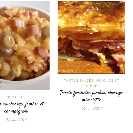
TARTES SALÉES, QUICHES ET
TOURTES
Tourte feuilletée jambon, chorizo,
RISOTTOS
mimolette
o au chorizo, jambon et
15 juin 2014
champignon
9 juillet 2014