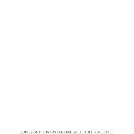
Instagram n'a pas retourné le status 200.
SUIVEZ-MOI SUR INSTAGRAM : @LETABLIERDECECILE