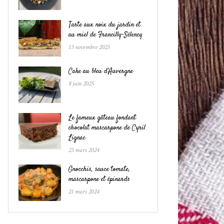
Tarte aux noix du jardin et
au miel de Francilly-Sélency
13 novembre 2025
Cake au bleu d’Auvergne
8 juin 2025
Le fameux gâteau fondant
chocolat mascarpone de Cyril
Lignac
23 mars 2024
Gnocchis, sauce tomate,
mascarpone et épinards
21 mars 2024