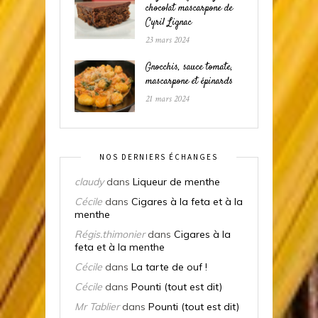
chocolat mascarpone de
Cyril Lignac
23 mars 2024
Gnocchis, sauce tomate,
mascarpone et épinards
21 mars 2024
NOS DERNIERS ÉCHANGES
claudy
dans
Liqueur de menthe
Cécile
dans
Cigares à la feta et à la
menthe
Régis.thimonier
dans
Cigares à la
feta et à la menthe
Cécile
dans
La tarte de ouf !
Cécile
dans
Pounti (tout est dit)
Mr Tablier
dans
Pounti (tout est dit)