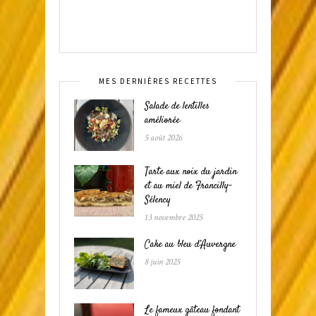
MES DERNIÈRES RECETTES
Salade de lentilles
améliorée
5 août 2026
Tarte aux noix du jardin
et au miel de Francilly-
Sélency
13 novembre 2025
Cake au bleu d’Auvergne
8 juin 2025
Le fameux gâteau fondant