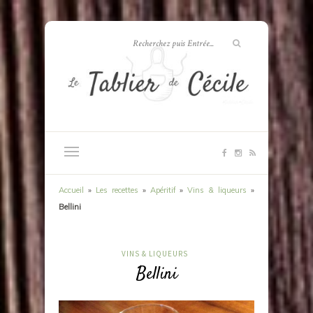
Accueil
»
Les recettes
»
Apéritif
»
Vins & liqueurs
»
Bellini
VINS & LIQUEURS
Bellini