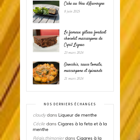
Cake au bleu d’Auvergne
8 juin 2025
Le fameux gâteau fondant
chocolat mascarpone de
Cyril Lignac
23 mars 2024
Gnocchis, sauce tomate,
mascarpone et épinards
21 mars 2024
NOS DERNIERS ÉCHANGES
claudy
dans
Liqueur de menthe
Cécile
dans
Cigares à la feta et à la
menthe
Régis.thimonier
dans
Cigares à la