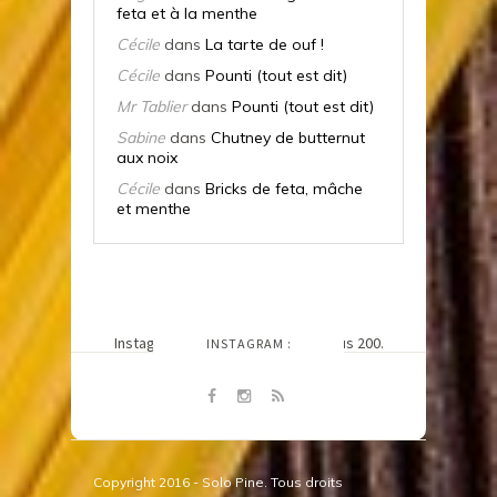
feta et à la menthe
Cécile
dans
La tarte de ouf !
Cécile
dans
Pounti (tout est dit)
Mr Tablier
dans
Pounti (tout est dit)
Sabine
dans
Chutney de butternut
aux noix
Cécile
dans
Bricks de feta, mâche
et menthe
SUIVEZ-MOI SUR
Instagram n'a pas retourné le status 200.
INSTAGRAM :
@LETABLIERDECECILE
Copyright 2016 - Solo Pine. Tous droits