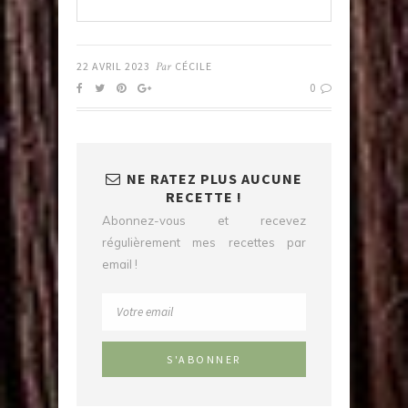
22 AVRIL 2023
Par
CÉCILE
0
NE RATEZ PLUS AUCUNE
RECETTE !
Abonnez-vous et recevez
régulièrement mes recettes par
email !