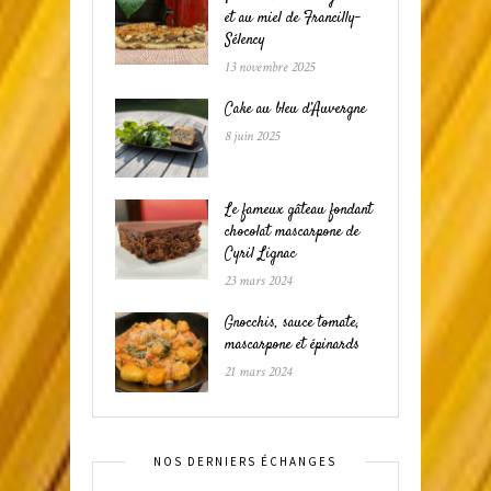
et au miel de Francilly-
Sélency
13 novembre 2025
Cake au bleu d’Auvergne
8 juin 2025
Le fameux gâteau fondant
chocolat mascarpone de
Cyril Lignac
23 mars 2024
Gnocchis, sauce tomate,
mascarpone et épinards
21 mars 2024
NOS DERNIERS ÉCHANGES