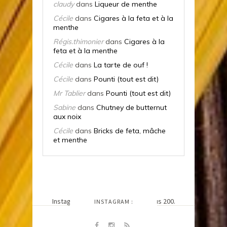
claudy
dans
Liqueur de menthe
Cécile
dans
Cigares à la feta et à la
menthe
Régis.thimonier
dans
Cigares à la
feta et à la menthe
Cécile
dans
La tarte de ouf !
Cécile
dans
Pounti (tout est dit)
Mr Tablier
dans
Pounti (tout est dit)
Sabine
dans
Chutney de butternut
aux noix
Cécile
dans
Bricks de feta, mâche
et menthe
SUIVEZ-MOI SUR
Instagram n'a pas retourné le status 200.
INSTAGRAM :
@LETABLIERDECECILE