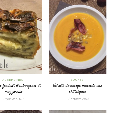
AUBERGINES
SOUPES
u fondant d’aubergines et
Velouté de courge muscade aux
mozzarella
châtaignes
18 janvier 2016
22 octobre 2015