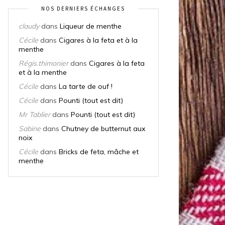
NOS DERNIERS ÉCHANGES
claudy
dans
Liqueur de menthe
Cécile
dans
Cigares à la feta et à la
menthe
Régis.thimonier
dans
Cigares à la feta
et à la menthe
Cécile
dans
La tarte de ouf !
Cécile
dans
Pounti (tout est dit)
Mr Tablier
dans
Pounti (tout est dit)
Sabine
dans
Chutney de butternut aux
noix
Cécile
dans
Bricks de feta, mâche et
menthe