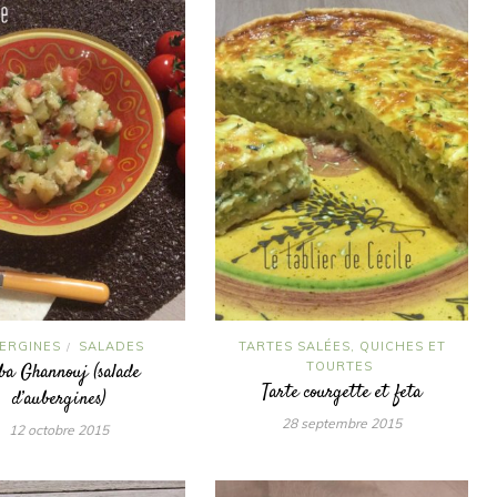
ERGINES
SALADES
TARTES SALÉES, QUICHES ET
/
TOURTES
ba Ghannouj (salade
Tarte courgette et feta
d’aubergines)
28 septembre 2015
12 octobre 2015