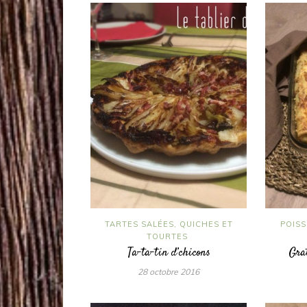
TARTES SALÉES, QUICHES ET
POISS
TOURTES
Ta-ta-tin d’chicons
Grat
28 octobre 2016