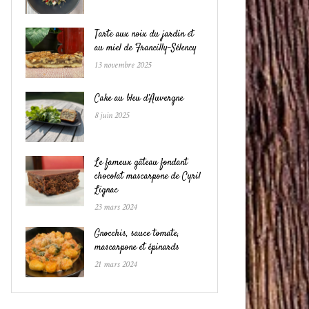
Tarte aux noix du jardin et
au miel de Francilly-Sélency
13 novembre 2025
Cake au bleu d’Auvergne
8 juin 2025
Le fameux gâteau fondant
chocolat mascarpone de Cyril
Lignac
23 mars 2024
Gnocchis, sauce tomate,
mascarpone et épinards
21 mars 2024