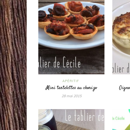
APÉRITIF
Mini tartelettes au chorizo
Oigno
28 mai 2015