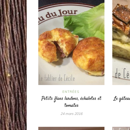
ENTRÉES
Petits flans lardons, échalotes et
Le gâtea
tomates
24 mars 2016