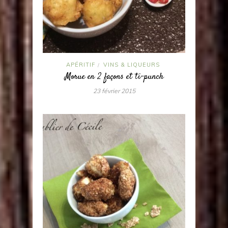
APÉRITIF
VINS & LIQUEURS
/
Morue en 2 façons et ti-punch
23 février 2015