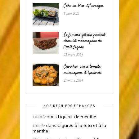
Cake au bleu d’Auvergne
8 juin 2025
Le fameux gâteau fondant
chocolat mascarpone de
Cyril Lignac
23 mars 2024
Gnocchis, sauce tomate,
mascarpone et épinards
21 mars 2024
NOS DERNIERS ÉCHANGES
claudy
dans
Liqueur de menthe
Cécile
dans
Cigares à la feta et à la
menthe