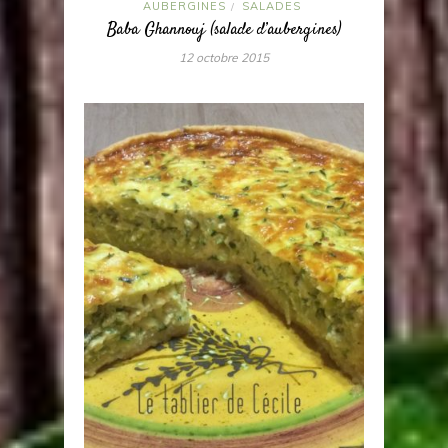
AUBERGINES
SALADES
/
Baba Ghannouj (salade d’aubergines)
12 octobre 2015