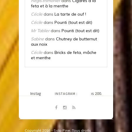
Régis.thimonier
dans
Cigares à la
feta et à la menthe
Cécile
dans
La tarte de ouf !
Cécile
dans
Pounti (tout est dit)
Mr Tablier
dans
Pounti (tout est dit)
Sabine
dans
Chutney de butternut
aux noix
Cécile
dans
Bricks de feta, mâche
et menthe
SUIVEZ-MOI SUR
Instagram n'a pas retourné le status 200.
INSTAGRAM :
@LETABLIERDECECILE
Copyright 2016 - Solo Pine. Tous droits